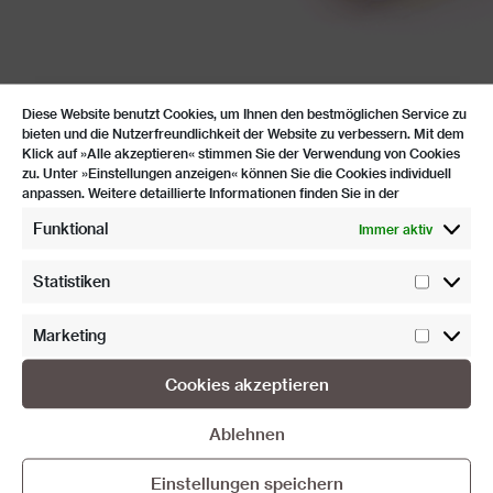
Alle Produkte
Diese Website benutzt Cookies, um Ihnen den bestmöglichen Service zu
bieten und die Nutzerfreundlichkeit der Website zu verbessern. Mit dem
Klick auf »Alle akzeptieren« stimmen Sie der Verwendung von Cookies
Bio-Kaffee aus Bolivien
zu. Unter »Einstellungen anzeigen« können Sie die Cookies individuell
anpassen. Weitere detaillierte Informationen finden Sie in der
Bio-Produkte
Funktional
Immer aktiv
Griechische Kräuter & Fleur de Sel
Statistiken
Griechische Spezialitäten
Statist
Griechischer Honig
Marketing
Market
Griechischer Wein
Cookies akzeptieren
Griechisches Olivenöl
Ablehnen
Nüsse & Trockenfrüchte
Einstellungen speichern