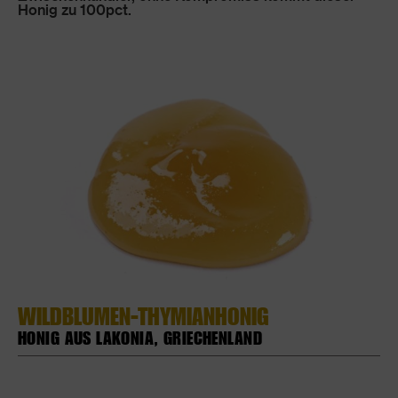
Honig zu 100pct.
WILDBLUMEN-THYMIANHONIG
HONIG AUS LAKONIA, GRIECHENLAND