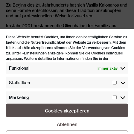
Zu Beginn des 21. Jahrhunderts hat sich Vasilis Kalonaros und
seine Familie entschlossen, an diese Tradition anzuknüpfen
und auf professionellere Weise fortzusetzen.
Im Jahr 2001 bestanden die Olivenhaine der Familie aus
4500 Olivenbäumen. Seitdem ist es ihnen gelungen, diese
Zahl auf über 20.000 Olivenbäume zu erhöhen. In den letzten
Diese Website benutzt Cookies, um Ihnen den bestmöglichen Service zu
zehn Jahren ist die Nachfrage nach qualitativ hochwertigen
bieten und die Nutzerfreundlichkeit der Website zu verbessern. Mit dem
griechischen Produkten auf dem internationalen Markt stark
Klick auf »Alle akzeptieren« stimmen Sie der Verwendung von Cookies
gestiegen.
zu. Unter »Einstellungen anzeigen« können Sie die Cookies individuell
anpassen. Weitere detaillierte Informationen finden Sie in der
Vasilis Betrieb und alle Bauern, mit denen sie eng
zusammenarbeiten, wenden nachhaltige Methoden für den
Funktional
Immer aktiv
Anbau und die Sammlung von Produkten an, um
sicherzustellen, dass auch die folgenden Generationen mit
Statistiken
hochwertigen Produkten versorgt werden können.
Statist
NOMIA, GRIECHENLAND
Marketing
Market
Cookies akzeptieren
Ablehnen