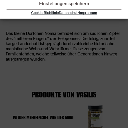
Einstellungen speichern
Cookie-Richtlinie
Datenschutz
Impressum
Das kleine Dörfchen Nomia befindet sich am südlichen Zipfel
des “mittleren Fingers” der Peloponnes. Die felsig, zum Teil
karge Landschaft ist geprägt durch zahlreiche historische
maniotische Wohn-und Wehrtürme. Diese zeugen von
Familienfehden, welche teilweise über Generationen hinweg
ausgetragen wurden.
PRODUKTE VON VASILIS
WILDER MEERFENCHEL VON DER MANI