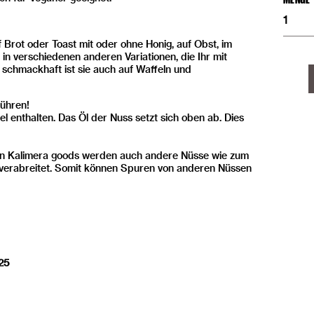
Pista
|
100%
 Brot oder Toast mit oder ohne Honig, auf Obst, im
Pistaz
Meng
 in verschiedenen anderen Variationen, die Ihr mit
 schmackhaft ist sie auch auf Waffeln und
ühren!
el enthalten. Das Öl der Nuss setzt sich oben ab. Dies
on Kalimera goods werden auch andere Nüsse wie zum
 verabreitet. Somit können Spuren von anderen Nüssen
025