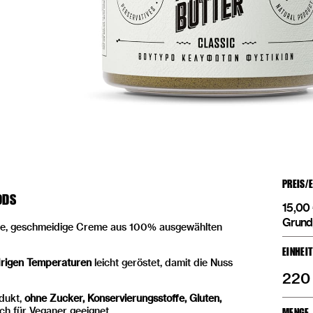
PREIS/
ODS
15,00
Grund
tige, geschmeidige Creme aus 100% ausgewählten
EINHEI
edrigen Temperaturen
leicht geröstet, damit die Nuss
220
odukt,
ohne Zucker, Konservierungsstoffe, Gluten,
uch für Veganer geeignet.
MENGE