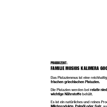
PRODUZENT:
FAMILIE MOSIOS KALIMERA GO
Das Pistazienmus ist eine reichhal
frischen griechischen Pistazien.
Die Pistazien werden bei
relativ ni
wichtige Nährstoffe
behält.
Es ist ein natürliches und reines Pr
Milchprodukte, Palmöl oder Salz
, a