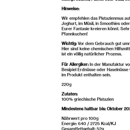
Hinweise:
Wir empfehlen das Pistazienmus auf
Joghurt, im Müsli, in Smoothies oder
Eurer Fantasie kreieren könnt. Sehr
Pfannkuchen!
Wichtig:
Vor dem Gebrauch gut umr
Hier sind keine chemischen Hilfsmitt
ist ein völlig natürlicher Prozess.
Für Allergiker:
In der Manufaktur v
Besipiel Erdnüsse oder Haselnüsse
im Produkt enthalten sein.
220g
Zutaten:
100% griechische Pistazien
Mindestens haltbar bis: Oktober 2
Nährwert pro 100g
Energie: 640 / 2725 Kcal/KJ
Gesamtfettgehalt: 52g