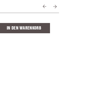
zienmus
ie
e
IN DEN WARENKORB