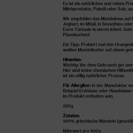
Es ist ein natürliches und reines Pr
Milchprodukte, Palmöl oder Salz, au
Wir empfehlen das Mandelmus auf Br
Joghurt, im Müsli, in Smoothies oder
Eurer Fantasie kreieren könnt. Sehr
Pfannkuchen!
Ein Tipp: Probiert mal den Orangen
weißen Mandelbutter auf einem geto
Hinweise:
Wichtig: Vor dem Gebrauch gut umr
Hier sind keine chemischen Hilfsmitt
ist ein völlig natürlicher Prozess.
Für Allergiker:
In der Manufaktur v
Beispiel Erdnüsse oder Haselnüsse
im Produkt enthalten sein.
220g
Zutaten:
100% griechische Mandeln (geschäl
Nährwert pro 100g