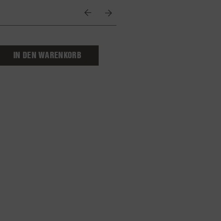
elmus
hiert)
eln
e
IN DEN WARENKORB