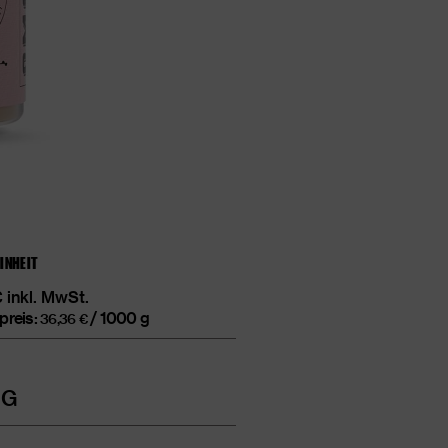
EINHEIT
€
inkl. MwSt.
preis:
/
1000
g
36,36
€
T
 G