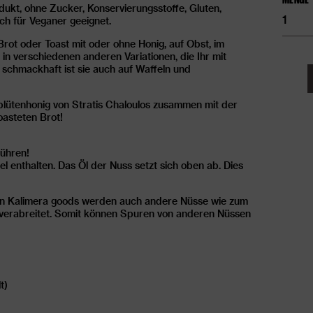
odukt, ohne Zucker, Konservierungsstoffe, Gluten,
Mand
ch für Veganer geeignet.
Weiß
(blanc
ot oder Toast mit oder ohne Honig, auf Obst, im
|
100%
 in verschiedenen anderen Variationen, die Ihr mit
Mand
 schmackhaft ist sie auch auf Waffeln und
Meng
blütenhonig von Stratis Chaloulos zusammen mit der
asteten Brot!
ühren!
el enthalten. Das Öl der Nuss setzt sich oben ab. Dies
on Kalimera goods werden auch andere Nüsse wie zum
 verabreitet. Somit können Spuren von anderen Nüssen
t)