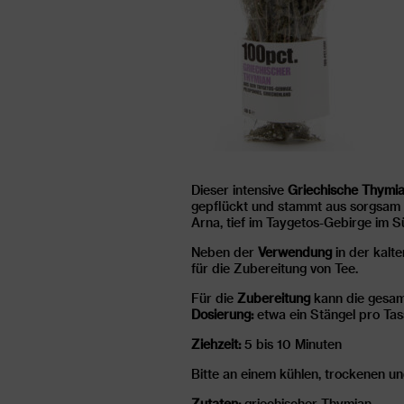
Dieser intensive
Griechische Thymi
gepflückt und stammt aus sorgsam 
Arna, tief im Taygetos-Gebirge im 
Neben der
Verwendung
in der kalt
für die Zubereitung von Tee.
Für die
Zubereitung
kann die gesam
Dosierung:
etwa ein Stängel pro Ta
Ziehzeit:
5 bis 10 Minuten
Bitte an einem kühlen, trockenen u
Zutaten:
griechischer Thymian