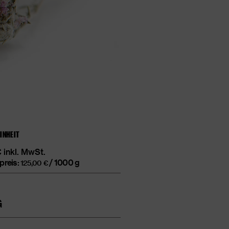
EINHEIT
€
inkl. MwSt.
preis:
/
1000
g
125,00
€
T
G