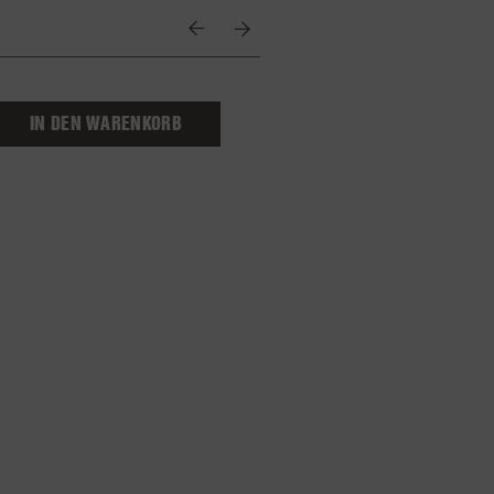
hischer
ian
e
IN DEN WARENKORB