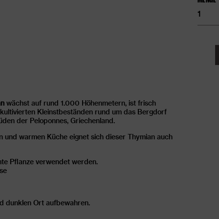
Griec
Thym
Meng
an
wächst auf rund 1.000 Höhenmetern, ist frisch
kultivierten Kleinstbeständen rund um das Bergdorf
Süden der Peloponnes, Griechenland.
en und warmen Küche eignet sich dieser Thymian auch
te Pflanze verwendet werden.
sse
nd dunklen Ort aufbewahren.