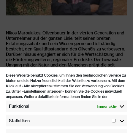
Nikos Maroulakos, Olivenbauer in der vierten Generation und
Unternehmer auf der ganzen Linie, teilt seinen breiten
Erfahrungsschatz und sein Wissen gerne und ist ständig
bestrebt, den Qualitätsstandard des Olivenöls zu verbessern.
Darüber hinaus engagiert er sich für die Wertschätzung und
die Förderung weiterer, regionaler Produkte. Der bewusste
Umgang mit der Natur und den Menschen prägt die seit
Beginn bestehende und enge Zusammenarbeit mit Nikos
Diese Website benutzt Cookies, um Ihnen den bestmöglichen Service zu
Maroulakos: Mit ihm haben wir einen starken Partner und die
bieten und die Nutzerfreundlichkeit der Website zu verbessern. Mit dem
Möglichkeit, Kleinbauern aus der Region miteinzubeziehen
Klick auf »Alle akzeptieren« stimmen Sie der Verwendung von Cookies
und unterstützen zu können.
zu. Unter »Einstellungen anzeigen« können Sie die Cookies individuell
AGIOS NIKOLAOS, GRIECHENLAND
anpassen. Weitere detaillierte Informationen finden Sie in der
Funktional
Immer aktiv
Statistiken
Statist