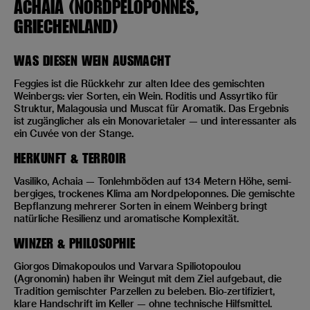
ACHAIA (NORDPELOPONNES,
GRIECHENLAND)
WAS DIESEN WEIN AUSMACHT
Feggies ist die Rückkehr zur alten Idee des gemischten
Weinbergs: vier Sorten, ein Wein. Roditis und Assyrtiko für
Struktur, Malagousia und Muscat für Aromatik. Das Ergebnis
ist zugänglicher als ein Monovarietaler — und interessanter als
ein Cuvée von der Stange.
HERKUNFT & TERROIR
Vasiliko, Achaia — Tonlehmböden auf 134 Metern Höhe, semi-
bergiges, trockenes Klima am Nordpeloponnes. Die gemischte
Bepflanzung mehrerer Sorten in einem Weinberg bringt
natürliche Resilienz und aromatische Komplexität.
WINZER & PHILOSOPHIE
Giorgos Dimakopoulos und Varvara Spiliotopoulou
(Agronomin) haben ihr Weingut mit dem Ziel aufgebaut, die
Tradition gemischter Parzellen zu beleben. Bio-zertifiziert,
klare Handschrift im Keller — ohne technische Hilfsmittel.