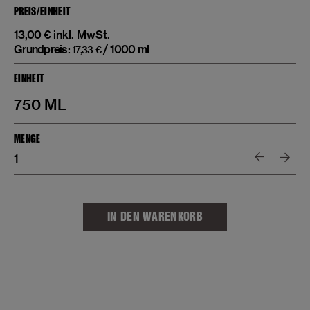
PREIS/EINHEIT
13,00
€
inkl. MwSt.
Grundpreis:
/
1000
ml
17,33
€
EINHEIT
750 ML
MENGE
Feggies
2024
–
Dimakopoulos
Menge
IN DEN WARENKORB